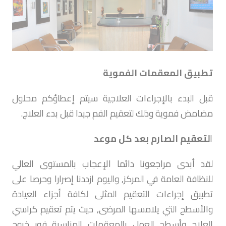
تطبيق المعقمات الفموية
قبل البدء بالإجراءات العلاجية سيتم إعطاؤكم محلول
مضامض فموية وذلك لتعقيم الفم جيدا قبل بدء العلاج.
ا
لتعقيم الصارم بعد كل موعد
لقد أبدى مراجعونا دائما الإعجاب بالمستوى العالي
للنظافة العامة في المركز, واليوم ازددنا إصرارا وحرصا على
تطبيق إجراءات التعقيم المثلى لكافة أجزاء العيادة
والأسطح التي يلامسها المرضى, حيث يتم تعقيم كراسي
العلاج وأسطح العمل بالمعقمات المناسبة فور خروج