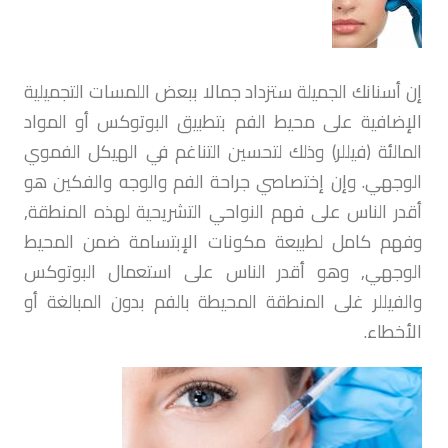
إن أسنانك الجميلة ستزداد جمالا ببعض اللمسات التجميلية
الإضافية على محيط الفم بتطبيق البوتوكس أو المواد
المالئة (فيللر) وذلك لتحسين التناغم في الهيكل الفموي
الوجهي. وإن إختصاصي جراحة الفم والوجه والفكين هو
أقدر الناس على فهم النواحي التشريحية لهذه المنطقة,
وفهم كامل لطبيعة مكونات الإبتسامة ضمن المحيط
الوجهي, وهو أقدر الناس على استعمال البوتوكس
والفيللر غلى المنطقة المحيطة بالفم بدون المبالغة أو
الأخطاء.