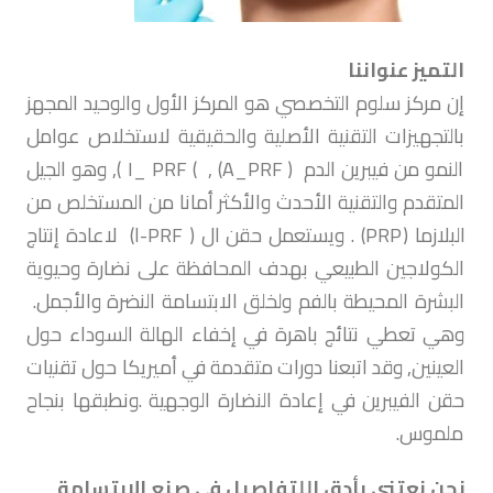
التميز عنواننا
إن مركز سلوم التخصصي هو المركز الأول والوحيد المجهز
بالتجهيزات التقنية الأصلية والحقيقية لاستخلاص عوامل
النمو من فيبرين الدم ( A_PRF) , ) I_ PRF ), وهو الجيل
المتقدم والتقنية الأحدث والأكثر أمانا من المستخلص من
البلازما (PRP) . ويستعمل حقن ال ( PRF-ا) لاعادة إنتاج
الكولاجين الطبيعي بهدف المحافظة على نضارة وحيوية
البشرة المحيطة بالفم ولخلق الابتسامة النضرة والأجمل.
وهي تعطي نتائج باهرة في إخفاء الهالة السوداء حول
العينين, وقد اتبعنا دورات متقدمة في أميريكا حول تقنيات
حقن الفيبرين في إعادة النضارة الوجهية .ونطبقها بنجاح
ملموس.
نحن نعتني بأدق اللتفاصيل في صنع الابتسامة