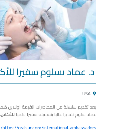
د. عماد ىسلوم سفيرا للأكا
USA
بعد تقديم سلسلة من المحاضرات القيمة اونلاين ضمن ال
عماد سلوم تقديرا عاليا بتسميته سفيرا علميا
للأكادي
https://oralsurg.org/international-ambassadors/